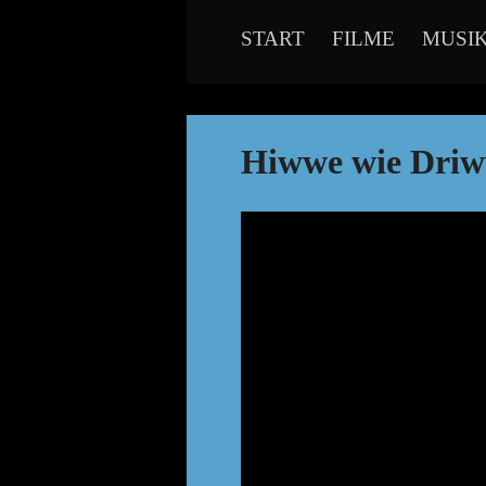
START
FILME
MUSI
Hiwwe wie Driw