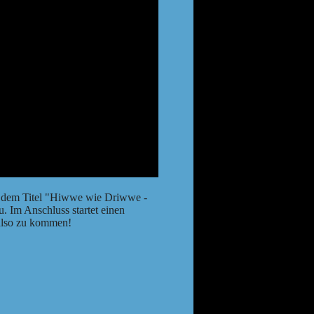
it dem Titel "Hiwwe wie Driwwe -
. Im Anschluss startet einen
 also zu kommen!