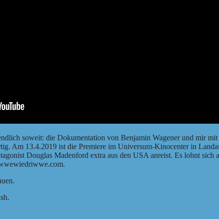
es endlich soweit: die Dokumentation von Benjamin Wagener und mir m
ertig. Am 13.4.2019 ist die Premiere im Universum-Kinocenter in Landau
rotagonist Douglas Madenford extra aus den USA anreist. Es lohnt sich
wwewiedriwwe.com
.
auen
.
ish
.